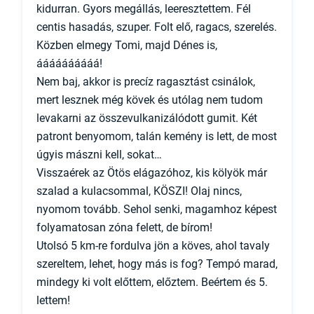
kidurran. Gyors megállás, leeresztettem. Fél
centis hasadás, szuper. Folt elő, ragacs, szerelés.
Közben elmegy Tomi, majd Dénes is,
áááááááááá!
Nem baj, akkor is precíz ragasztást csinálok,
mert lesznek még kövek és utólag nem tudom
levakarni az összevulkanizálódott gumit. Két
patront benyomom, talán kemény is lett, de most
úgyis mászni kell, sokat…
Visszaérek az Ötös elágazóhoz, kis kölyök már
szalad a kulacsommal, KÖSZI! Olaj nincs,
nyomom tovább. Sehol senki, magamhoz képest
folyamatosan zóna felett, de bírom!
Utolsó 5 km-re fordulva jön a köves, ahol tavaly
szereltem, lehet, hogy más is fog? Tempó marad,
mindegy ki volt előttem, előztem. Beértem és 5.
lettem!