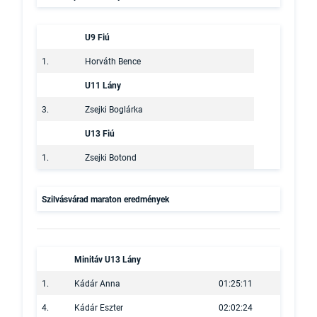
U9 Fiú
1.
Horváth Bence
U11 Lány
3.
Zsejki Boglárka
U13 Fiú
1.
Zsejki Botond
Szilvásvárad maraton eredmények
Minitáv U13 Lány
1.
Kádár Anna
01:25:11
4.
Kádár Eszter
02:02:24