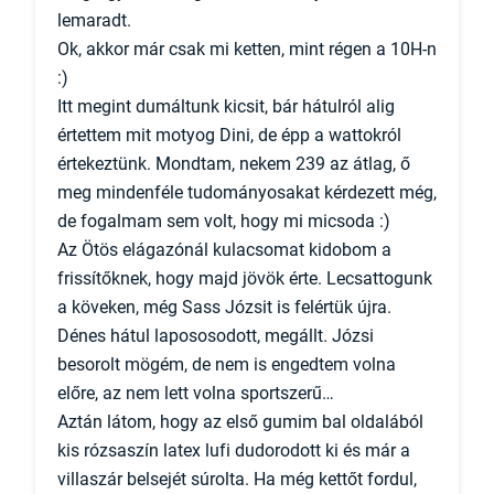
lemaradt.
Ok, akkor már csak mi ketten, mint régen a 10H-n
:)
Itt megint dumáltunk kicsit, bár hátulról alig
értettem mit motyog Dini, de épp a wattokról
értekeztünk. Mondtam, nekem 239 az átlag, ő
meg mindenféle tudományosakat kérdezett még,
de fogalmam sem volt, hogy mi micsoda :)
Az Ötös elágazónál kulacsomat kidobom a
frissítőknek, hogy majd jövök érte. Lecsattogunk
a köveken, még Sass Józsit is felértük újra.
Dénes hátul lapososodott, megállt. Józsi
besorolt mögém, de nem is engedtem volna
előre, az nem lett volna sportszerű…
Aztán látom, hogy az első gumim bal oldalából
kis rózsaszín latex lufi dudorodott ki és már a
villaszár belsejét súrolta. Ha még kettőt fordul,