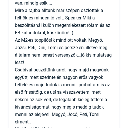
van, mindig esik!...
Mire a rajtba álltunk már szépen oszlottak a
felhők és minden jó volt. Speaker Miki a
beszólításnál külön megemlékezett rólam és az
EB kalandokról, köszönöm! :)
Az M2-es toppilóták mind ott voltak, Megyó,
Józsi, Peti, Dini, Tomi és persze én, illetve még
általam nem ismert versenyzők…jó kis mulatság
lesz!
Csabival beszéltünk arról, hogy majd megyünk
együtt, mert szerinte én nagyon erős vagyok
felfelé és majd tudok is menni…próbáltam is az
első frissítőig, de utána visszavettem, mert
nekem az sok volt, de legalább kielégítettem a
kíváncsiságomat, hogy mégis meddig tudok
menni az elejével. Megyó, Jocó, Peti, Tomi
elment..