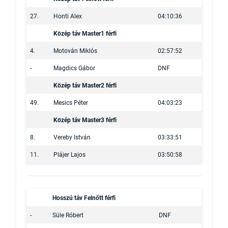
27.
Honti Alex
04:10:36
Közép táv Master1 férfi
4.
Motován Miklós
02:57:52
-
Magdics Gábor
DNF
Közép táv Master2 férfi
49.
Mesics Péter
04:03:23
Közép táv Master3 férfi
8.
Vereby István
03:33:51
11.
Plájer Lajos
03:50:58
Hosszú táv Felnőtt férfi
-
Süle Róbert
DNF