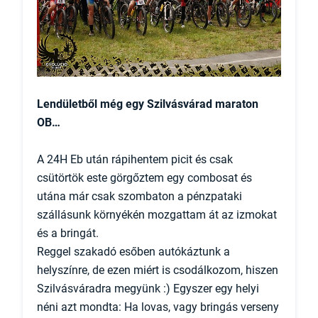
Lendületből még egy Szilvásvárad maraton
OB…
A 24H Eb után rápihentem picit és csak
csütörtök este görgőztem egy combosat és
utána már csak szombaton a pénzpataki
szállásunk környékén mozgattam át az izmokat
és a bringát.
Reggel szakadó esőben autókáztunk a
helyszínre, de ezen miért is csodálkozom, hiszen
Szilvásváradra megyünk :) Egyszer egy helyi
néni azt mondta: Ha lovas, vagy bringás verseny