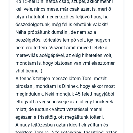
Kb 15-nél Dini hátba csap, szuper, akkor menni
kell vele, nincs mese, már csak azért is, mert ő
olyan hátulról megérkező és feljövő típus, ha
összedolgozunk, még fel is érhetünk valakit!
Néha próbáltunk dumálni, de nem az a
beszélgetős, kóricálós tempó volt, így nagyon
nem erőltettem. Viszont amit művelt lefelé a
merevvilás acélgépével, az elég hihetetlen volt,
mondtam is, hogy biztosan van vmi elasztomer
vhol benne :)
A fennsík tetején messze látom Tomi mezét
piroslani, mondtam is Dininek, hogy akkor most
megindulunk. Neki mondjuk 45 felett nagyjából
elfogyott a végsebessége az elöl egy lánckerék
miatt, de tudtunk váltott vezetéssel menni
egészen a frissítőig, ott megálltunk tölteni.
A nagy lejtőzésben aztán kicsit elnyúltam és
felértem Tomira. A felsőtárkányi frissítőnél aztán