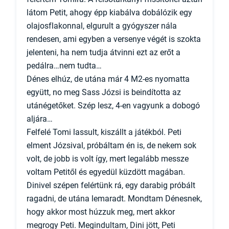
látom Petit, ahogy épp kiabálva dobálózik egy
olajosflakonnal, elgurult a gyógyszer nála
rendesen, ami egyben a versenye végét is szokta
jelenteni, ha nem tudja átvinni ezt az erőt a
pedálra…nem tudta…
Dénes elhúz, de utána már 4 M2-es nyomatta
együtt, no meg Sass Józsi is beindította az
utánégetőket. Szép lesz, 4-en vagyunk a dobogó
aljára…
Felfelé Tomi lassult, kiszállt a játékból. Peti
elment Józsival, próbáltam én is, de nekem sok
volt, de jobb is volt így, mert legalább messze
voltam Petitől és egyedül küzdött magában.
Dinivel szépen felértünk rá, egy darabig próbált
ragadni, de utána lemaradt. Mondtam Dénesnek,
hogy akkor most húzzuk meg, mert akkor
megrogy Peti. Megindultam, Dini jött, Peti