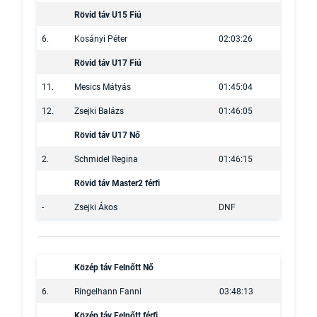
Rövid táv U15 Fiú
6.
Kosányi Péter
02:03:26
Rövid táv U17 Fiú
11.
Mesics Mátyás
01:45:04
12.
Zsejki Balázs
01:46:05
Rövid táv U17 Nő
2.
Schmidel Regina
01:46:15
Rövid táv Master2 férfi
-
Zsejki Ákos
DNF
Közép táv Felnőtt Nő
6.
Ringelhann Fanni
03:48:13
Közép táv Felnőtt férfi