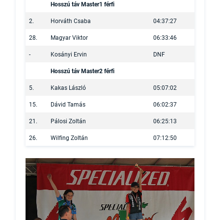
Hosszú táv Master1 férfi
2.
Horváth Csaba
04:37:27
28.
Magyar Viktor
06:33:46
-
Kosányi Ervin
DNF
Hosszú táv Master2 férfi
5.
Kakas László
05:07:02
15.
Dávid Tamás
06:02:37
21.
Pálosi Zoltán
06:25:13
26.
Wilfing Zoltán
07:12:50